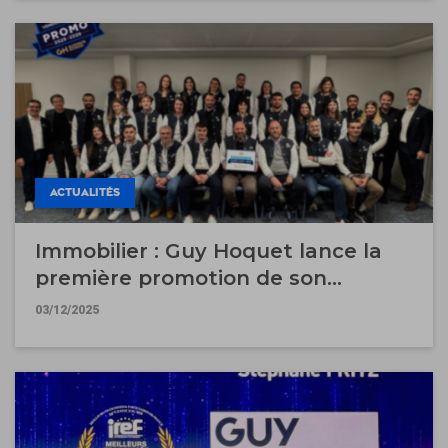
ACTUALITÉS
Immobilier : Guy Hoquet lance la
première promotion de son
Bachelor "Vendeur Expert" au sein
03/12/2025
de la GH Business School