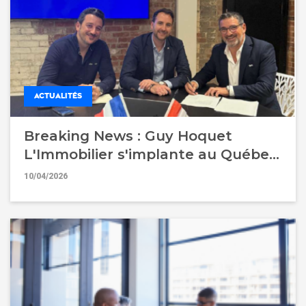
ACTUALITÉS
Breaking News : Guy Hoquet
L'Immobilier s'implante au Québec
pour accélérer son développement
10/04/2026
international !